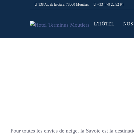
138 Av. de la Gare, 73600 Moutiers
+33 4 79 22 92 94
L’HÔTEL
NOS
Pour toutes les envies de neige, la Savoie est la destin