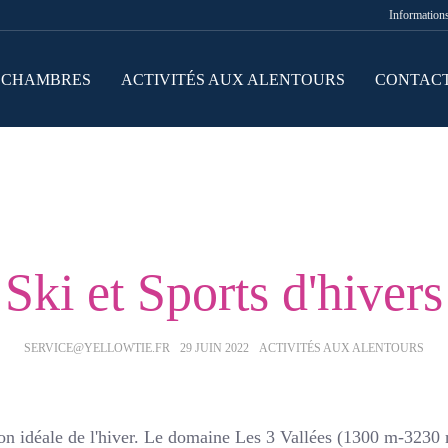
Informations
 CHAMBRES
ACTIVITÉS AUX ALENTOURS
CONTACT
Ski et Sports d'hivers
AUTHOR:
POSTED
CATEGORIES:
SERVICE@YELLOWTIE.FR
29 JUIN 2022
ACTIVITÉS AUX ALENTOURS
ON:
ation idéale de l'hiver. Le domaine Les 3 Vallées (1300 m-3230