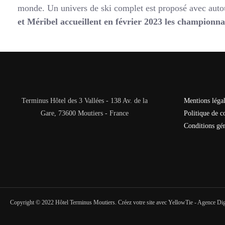
monde. Un univers de ski complet est proposé avec autou
et Méribel accueillent en février 2023 les championna
Terminus Hôtel des 3 Vallées - 138 Av. de la
Mentions léga
Gare, 73600 Moutiers - France
Politique de co
Conditions gén
Copyright © 2022 Hôtel Terminus Moutiers. Créez votre site avec YellowTie - Agence Dig