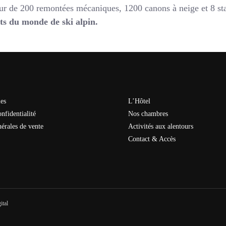
r de 200 remontées mécaniques, 1200 canons à neige et 8 sta
ts du monde de ski alpin.
les
L’Hôtel
nfidentialité
Nos chambres
érales de vente
Activités aux alentours
Contact & Accès
ital