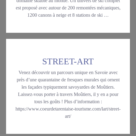
domaine skiable au monde. Un univers de ski complet
est proposé avec autour de 200 remontées mécaniques,
1200 canons à neige et 8 stations de ski …
prova
"Ski
et
Sports
d'hivers"
STREET-ART
Venez découvrir un parcours unique en Savoie avec
près d’une quarantaine de fresques murales qui ornent
les façades typiquement savoyardes de Moûtiers.
Laissez-vous porter à travers Moûtiers, il y en a pour
tous les goûts ! Plus d’information :
https://www.coeurdetarentaise-tourisme.com/lart/street-
art/