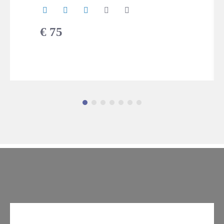
€
75
DÉTAILS