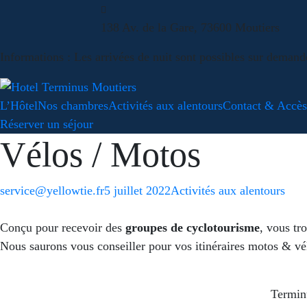
138 Av. de la Gare, 73600 Moutiers
Informations : Les arrivées de nuit sont possibles sur demand
L’Hôtel
Nos chambres
Activités aux alentours
Contact & Accès
Réserver un séjour
Vélos / Motos
Author:
Posted
Categories:
service@yellowtie.fr
5 juillet 2022
Activités aux alentours
on:
Conçu pour recevoir des
groupes de cyclotourisme
, vous tr
Nous saurons vous conseiller pour vos itinéraires motos & vél
Terminu