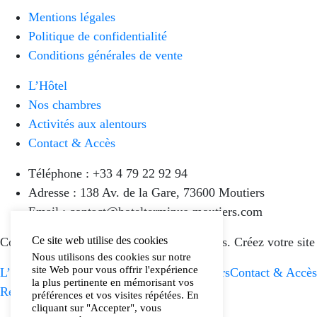
Mentions légales
Politique de confidentialité
Conditions générales de vente
L’Hôtel
Nos chambres
Activités aux alentours
Contact & Accès
Téléphone : +33 4 79 22 92 94
Adresse : 138 Av. de la Gare, 73600 Moutiers
Email : contact@hotelterminus-moutiers.com
Ce site web utilise des cookies
Copyright © 2022 Hôtel Terminus Moutiers. Créez votre site
Nous utilisons des cookies sur notre
site Web pour vous offrir l'expérience
L’Hôtel
Nos chambres
Activités aux alentours
Contact & Accès
la plus pertinente en mémorisant vos
Réserver un séjour
préférences et vos visites répétées. En
cliquant sur "Accepter", vous